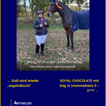
1. M-Sieg für Anne und „Socke“ am letzten
Wochenende in Hohenlockstedt
←
Stall wird wieder
ROYAL CHOCOLATE mit
Artikelnavigation
„angehübscht“
Sieg in Intermédiaire ll –
S***
→
Aktuelles