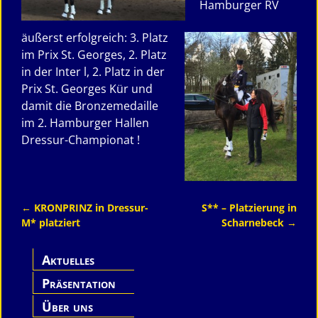
Hamburger RV
äußerst erfolgreich: 3. Platz
im Prix St. Georges, 2. Platz
in der Inter l, 2. Platz in der
Prix St. Georges Kür und
damit die Bronzemedaille
im 2. Hamburger Hallen
Dressur-Championat !
←
KRONPRINZ in Dressur-
S** – Platzierung in
Artikelnavigation
M* platziert
Scharnebeck
→
Aktuelles
Präsentation
Hof Lührs
Über uns