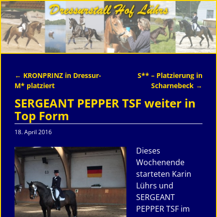
←
KRONPRINZ in Dressur-
S** – Platzierung in
Artikelnavigation
M* platziert
Scharnebeck
→
SERGEANT PEPPER TSF weiter in
Top Form
18. April 2016
Dieses
Wochenende
starteten Karin
Lührs und
SERGEANT
PEPPER TSF im