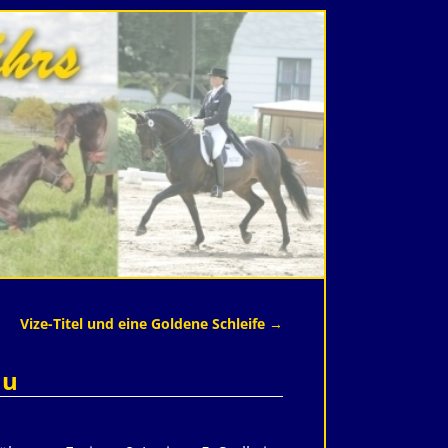
Vize-Titel und eine Goldene Schleife
→
au