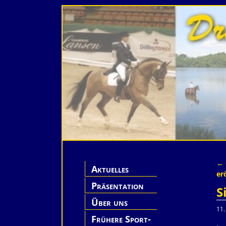
←
Aktuelles
A
er
Präsentation
S
Hof Lührs
Über uns
11.
Frühere Sport-